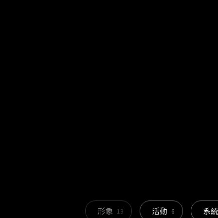
hi@e-s.tw
+886-2-7709-9890
台灣台北內湖路一段737巷112號1F
形象
活動
系
13
6