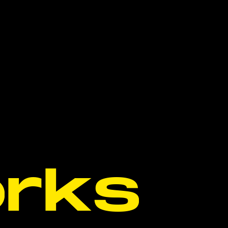
o
r
k
s