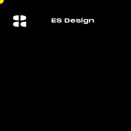
👋
ES Design Loves E