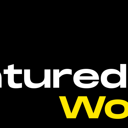
a
t
u
r
e
d
W