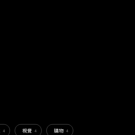
統
視覺
購物
4
4
4