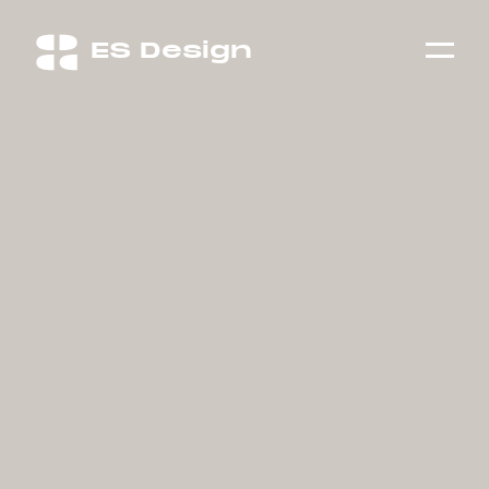
👋
ES Design Loves Egg!
08 : 03 : 02
下班囉
作品集
作品集
關於我們
關於我們
雜記誌
雜記誌
聊聊天
聊聊天