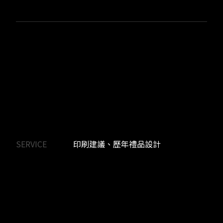
SERVICE
印刷建議、歷年禮品設計