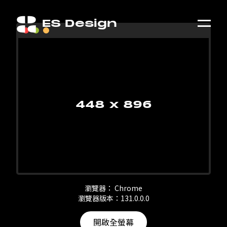
👋
ES Design Loves Egg!
04 : 42 : 40
下班囉
448 x 896
作品集
作品集
關於我們
關於我們
雜記誌
雜記誌
瀏覽器： Chrome
聊聊天
瀏覽器版本：131.0.0.0
聊聊天
開啟全螢幕