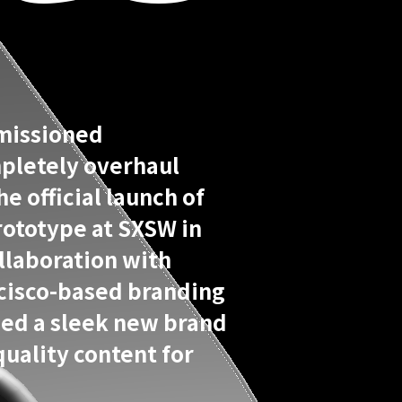
missioned
pletely overhaul
he official launch of
prototype at SXSW in
ollaboration with
ncisco-based branding
ded a sleek new brand
quality content for