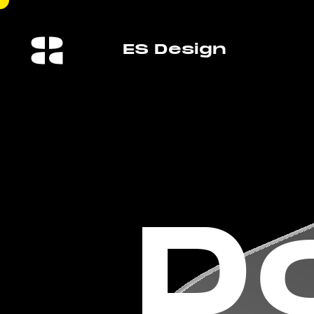
👋
ES Design Loves E
D