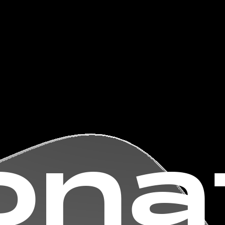
gg!
o
n
a