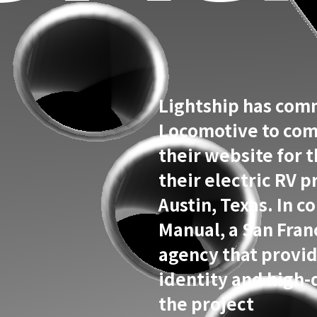
Lightship has com
Locomotive to com
their website for t
their electric RV 
Austin, Texas. In c
Manual, a San Fra
agency that provi
identity and high-
the project