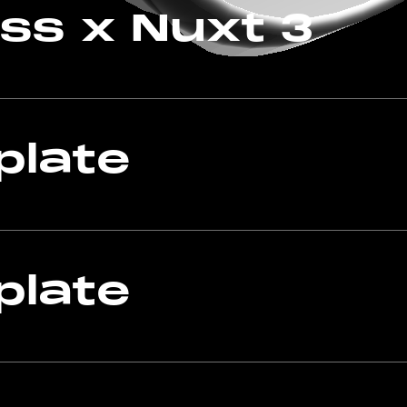
ss x Nuxt 3
plate
plate