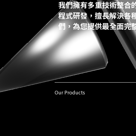
我們擁有多重技術整合
程式研發，擅長解決各
們，為您提供最全面完
hi@e-s.tw
+886-2-7709-9890
台灣台北內湖路一段737巷112號1F
ES Design © 2022
隱私權政策
Our Products