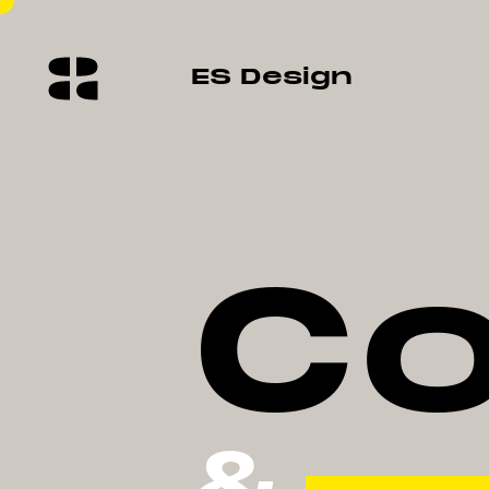
👋
ES Design Loves E
C