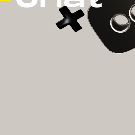
C
h
a
t
初次進面，哩賀！