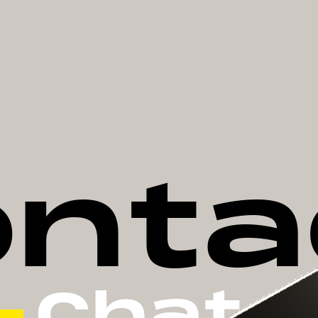
gg!
o
n
t
a