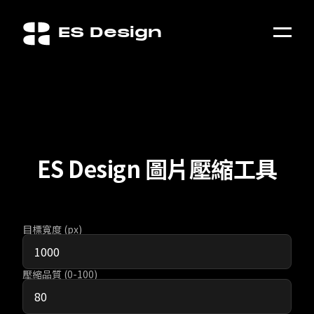
👋
ES Design Loves Egg!
08 : 47 : 56
下班囉
ES Design 圖片壓縮工具
作品集
作品集
關於我們
關於我們
目標寬度 (px)
雜記誌
雜記誌
聊聊天
壓縮品質 (0-100)
聊聊天